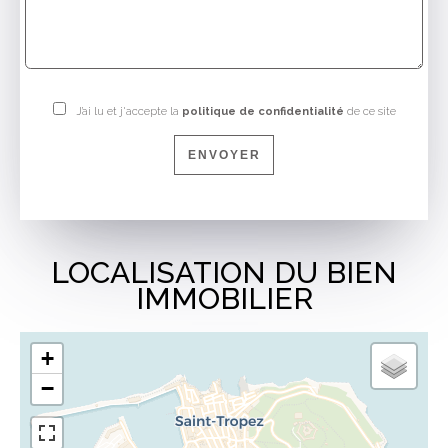
J’ai lu et j'accepte la
politique de confidentialité
de ce site
ENVOYER
LOCALISATION DU BIEN
IMMOBILIER
+
−