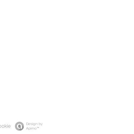
Design by
ookie
Apimo™