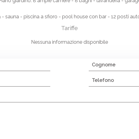
Piano giardino: 8 ampie camere - 8 bagni - lavanderia - garag
 - sauna - piscina a sfioro - pool house con bar - 12 posti aut
Tariffe
Nessuna informazione disponibile