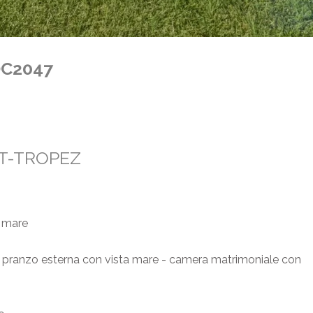
LOC2047
NT-TROPEZ
a mare
 da pranzo esterna con vista mare - camera matrimoniale con