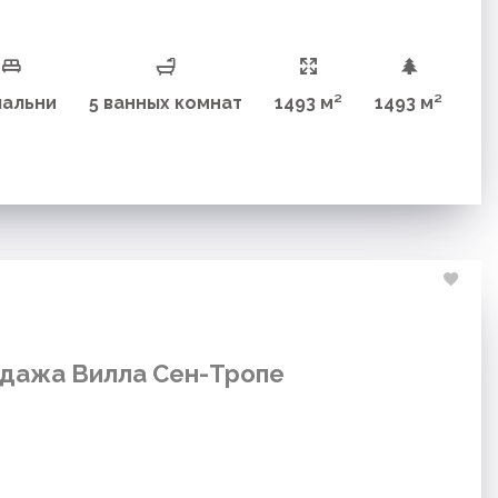
пальни
5 ванных комнат
1493 м²
1493 м²
дажа Вилла Сен-Тропе