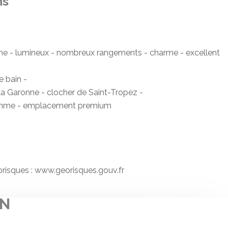
ns
amme - lumineux - nombreux rangements - charme - excellent
e bain -
 la Garonne - clocher de Saint-Tropez -
e gamme - emplacement premium
éorisques : www.georisques.gouv.fr
EN