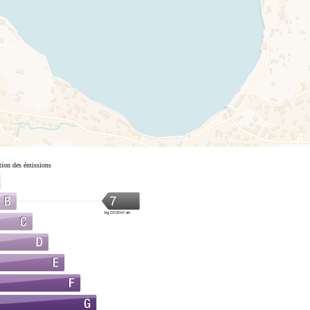
tion des émissions
7
kg CO2/m².an