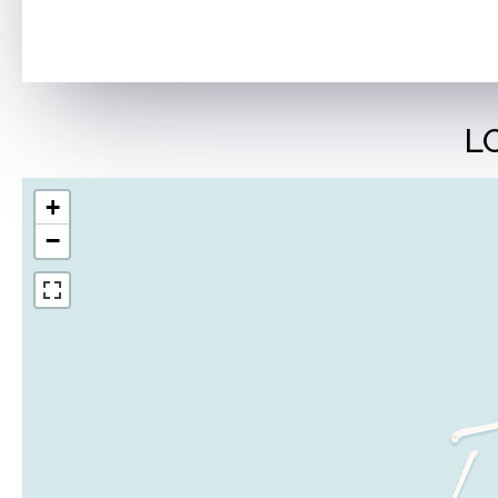
L
+
−