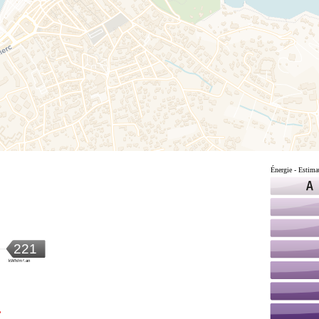
Énergie - Estima
221
kWh/m².an