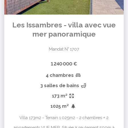
Les Issambres - villa avec vue
mer panoramique
Mandat N° 1707
1 240 000 €
4 chambres
3 salles de bains
173 m²
1025 m²
Villa 173m2 - Terrain 1.025m2 - 2 chambres + 2
appartements VUE MER. Située à seulement 500m à