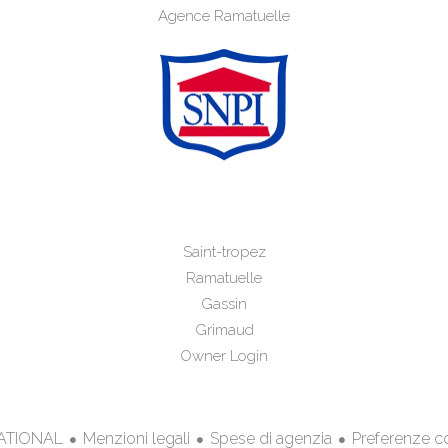
Agence Ramatuelle
Saint-tropez
Ramatuelle
Gassin
Grimaud
Owner Login
Menzioni legali
Spese di agenzia
Preferenze c
NATIONAL