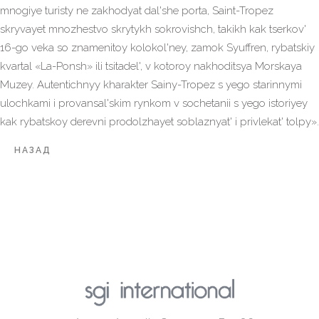
mnogiye turisty ne zakhodyat dal'she porta, Saint-Tropez
skryvayet mnozhestvo skrytykh sokrovishch, takikh kak tserkov'
16-go veka so znamenitoy kolokol'ney, zamok Syuffren, rybatskiy
kvartal «La-Ponsh» ili tsitadel', v kotoroy nakhoditsya Morskaya
Muzey. Autentichnyy kharakter Sainy-Tropez s yego starinnymi
ulochkami i provansal'skim rynkom v sochetanii s yego istoriyey
kak rybatskoy derevni prodolzhayet soblaznyat' i privlekat' tolpy».
НАЗАД