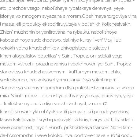
Zapadnaya Yevropa do padeniya Rimskoy imperii. Saint-Tropez -
eto, prezhde vsego, nebol'shaya rybatskaya derevnya, yeye
istoriya vo mnogom svyazana s morem.Obshirnaya torgovlya vina
i masla, eti produkty eksportiruyutsya v bol'shikh kolichestvakh.
Zhizn' muzhchin oriyentirovana na rybalku, nebol'shoye
kabotazhnoye sudokhodstvo, dal'niye kursy i verfi.V 19 i 20
vekakh volna khudozhnikov, zhivopistsev, pisateley i
kinematografistov poselilas' v Saint-Tropez, oni sdelali yego
mestom vstrechi, prazdnovaniya i vdokhnoveniye. Saint-Tropez
stanovitsya khudozhestvennym i kul'turnym mestom, chto,
yestestvenno, pozvolyayet yemu zanyat'sya yakhtingom i
stanovitsya vazhnym gorodom dlya puteshestvennikov so vsego
mira. Saint-Tropez - polnost'yu okhranyayemaya derevnya, yeye
arkhitekturnoye naslediye voskhishchayet, v nem 17
klassifitsirovannykh ob"yektov. ili pamyatniki i prirodnyye zony,
takiye kak fasady i kryshi portovykh zdaniy, staryy port, Tsitadel' i
yeye okrestnosti, rayon Ponsh, prikhodskaya tserkov' Notr-Dam-
de-l'Assompshn i yeye kolokol'nya, postroyennaya v 1634 godu,