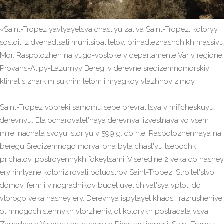
«Saint-Tropez yavlyayetsya chast'yu zaliva Saint-Tropez, kotoryy
sostoit iz dvenadtsati munitsipalitetov, prinadlezhashchikh massivu
Mor. Raspolozhen na yugo-vostoke v departamente Var v regione
Provans-Al'py-Lazurnyy Bereg, v derevne sredizemnomorskiy
klimat s zharkim sukhim letom i myagkoy vlazhnoy zimoy.
Saint-Tropez vopreki samomu sebe prevratilsya v mificheskuyu
derevnyu. Eta ocharovatel'naya derevnya, izvestnaya vo vsem
mire, nachala svoyu istoriyu v 599 g. do n.e. Raspolozhennaya na
beregu Sredizemnogo morya, ona byla chast'yu tsepochki
prichalov, postroyennykh fokeytsami. V seredine 2 veka do nashey
ery rimlyane kolonizirovali poluostrov Saint-Tropez. Stroitel'stvo
domov, ferm i vinogradnikov budet uvelichivat'sya vplot' do
vtorogo veka nashey ery. Derevnya ispytayet khaos i razrusheniye
ot mnogochislennykh vtorzheniy, ot kotorykh postradala vsya