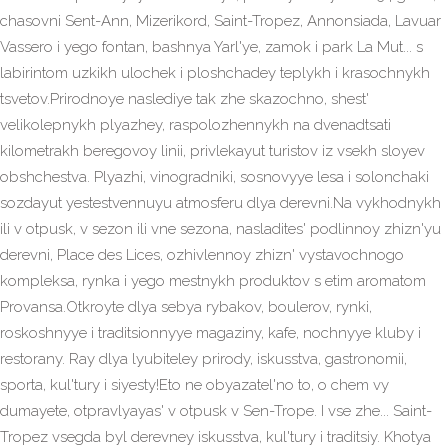
chasovni Sent-Ann, Mizerikord, Saint-Tropez, Annonsiada, Lavuar
Vassero i yego fontan, bashnya Yarl'ye, zamok i park La Mut... s
labirintom uzkikh ulochek i ploshchadey teplykh i krasochnykh
tsvetov.Prirodnoye naslediye tak zhe skazochno, shest'
velikolepnykh plyazhey, raspolozhennykh na dvenadtsati
kilometrakh beregovoy linii, privlekayut turistov iz vsekh sloyev
obshchestva. Plyazhi, vinogradniki, sosnovyye lesa i solonchaki
sozdayut yestestvennuyu atmosferu dlya derevni.Na vykhodnykh
ili v otpusk, v sezon ili vne sezona, nasladites' podlinnoy zhizn'yu
derevni, Place des Lices, ozhivlennoy zhizn' vystavochnogo
kompleksa, rynka i yego mestnykh produktov s etim aromatom
Provansa.Otkroyte dlya sebya rybakov, boulerov, rynki,
roskoshnyye i traditsionnyye magaziny, kafe, nochnyye kluby i
restorany. Ray dlya lyubiteley prirody, iskusstva, gastronomii,
sporta, kul'tury i siyesty!Eto ne obyazatel'no to, o chem vy
dumayete, otpravlyayas' v otpusk v Sen-Trope. I vse zhe... Saint-
Tropez vsegda byl derevney iskusstva, kul'tury i traditsiy. Khotya